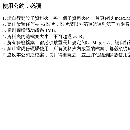
使用公約，必讀
1. 請自行開設子資料夾，每一個子資料夾內，首頁皆以 index.h
2. 禁止放置任何video 影片，影片請以外部連結連到第三方影
3. 個別圖檔請勿超過 1MB。
4. 資料夾內總檔案大小，不可超過 2GB。
5. 所有靜態檔案，都必須放置長川規定的GTM 或 GA。請
6. 禁止當備份硬碟使用，所有資料夾內放置的檔案，都必須從ind
7. 違反本公約之檔案，長川得刪除之，並且評估後續開放使用